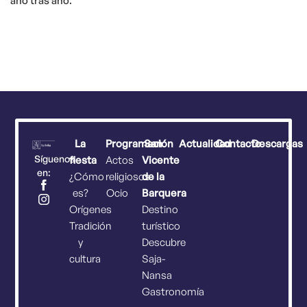
año tras año.
La
Programación
San
Actualidad
Contacto
Descargas
Síguenos
fiesta
Actos
Vicente
en:
¿Cómo
religiosos
de la
es?
Ocio
Barquera
Orígenes
Destino
Tradición
turístico
y
Descubre
cultura
Saja-
Nansa
Gastronomía