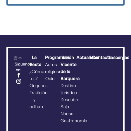
La
Programación
San
Actualidad
Contacto
Descargas
Síguenos
fiesta
Actos
Vicente
en:
¿Cómo
religiosos
de la
es?
Ocio
Barquera
Orígenes
Destino
Tradición
turístico
y
Descubre
cultura
Saja-
Nansa
Gastronomía