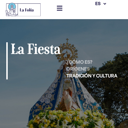
EN
ES
Saltar
al
contenido
La Fiesta
¿CÓMO ES?
ORÍGENES
TRADICIÓN Y CULTURA