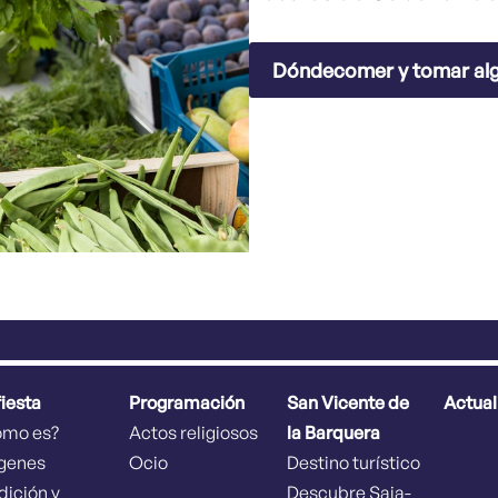
Dóndecomer y tomar al
fiesta
Programación
San Vicente de
Actual
ómo es?
Actos religiosos
la Barquera
genes
Ocio
Destino turístico
dición y
Descubre Saja-