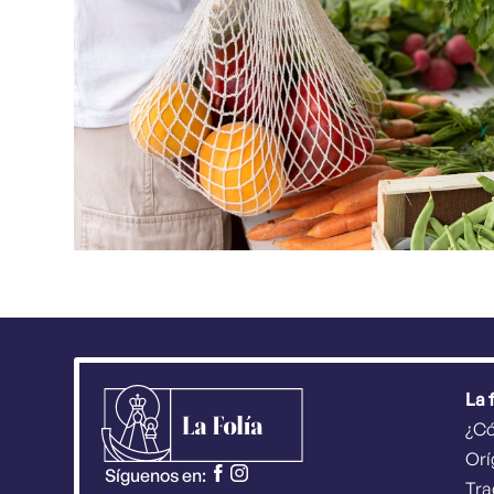
La 
¿C
Orí
Síguenos en:
Tra