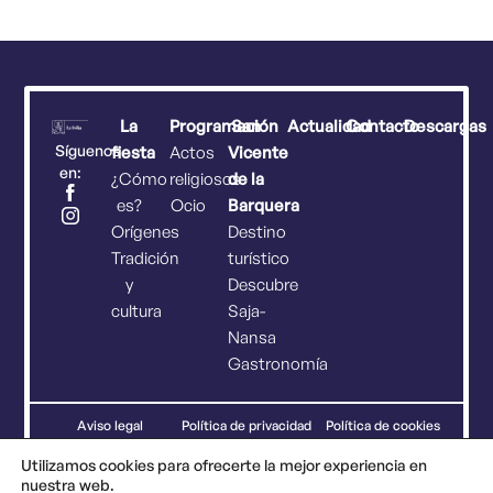
La
Programación
San
Actualidad
Contacto
Descargas
Síguenos
fiesta
Actos
Vicente
en:
¿Cómo
religiosos
de la
es?
Ocio
Barquera
Orígenes
Destino
Tradición
turístico
y
Descubre
cultura
Saja-
Nansa
Gastronomía
Aviso legal
Política de privacidad
Política de cookies
Utilizamos cookies para ofrecerte la mejor experiencia en
nuestra web.